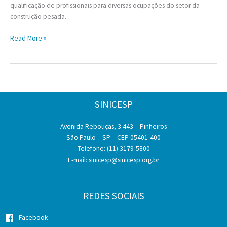
qualificação de profissionais para diversas ocupações do setor da
construção pesada.
TREINAMENTO
Read More »
DE
MÃO
DE
OBRA
SINICESP
Avenida Rebouças, 3.443 – Pinheiros
São Paulo – SP – CEP 05401-400
Telefone: (11) 3179-5800
E-mail:
sinicesp@sinicesp.org.br
REDES SOCIAIS
Facebook