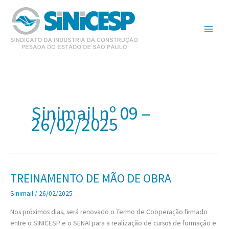
Ir
para
o
conteúdo
Sinimail nº 09 –
26/02/2025
TREINAMENTO DE MÃO DE OBRA
Sinimail
/
26/02/2025
Nos próximos dias, será renovado o Termo de Cooperação firmado
entre o SINICESP e o SENAI para a realização de cursos de formação e