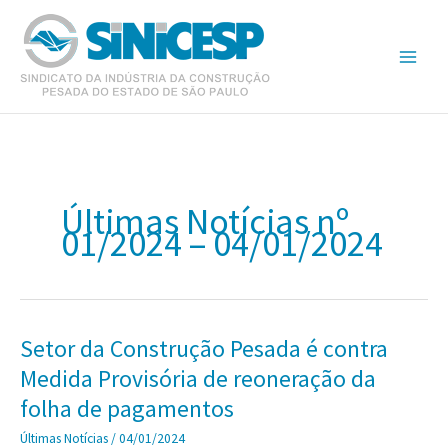
Ir
para
o
conteúdo
Últimas Notícias nº
01/2024 – 04/01/2024
Setor da Construção Pesada é contra
Medida Provisória de reoneração da
folha de pagamentos
Últimas Notícias
/
04/01/2024