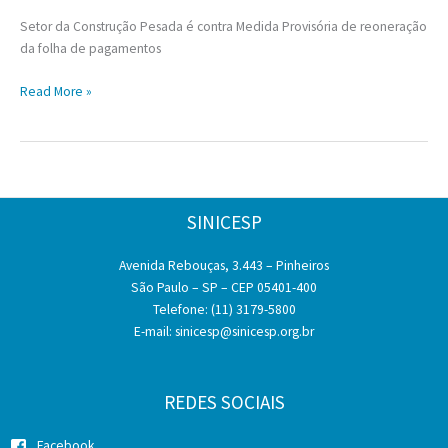
Setor da Construção Pesada é contra Medida Provisória de reoneração
da folha de pagamentos
Setor
Read More »
da
Construção
Pesada
é
contra
SINICESP
Medida
Provisória
Avenida Rebouças, 3.443 – Pinheiros
de
São Paulo – SP – CEP 05401-400
reoneração
Telefone: (11) 3179-5800
da
E-mail:
sinicesp@sinicesp.org.br
folha
de
pagamentos
REDES SOCIAIS
Facebook