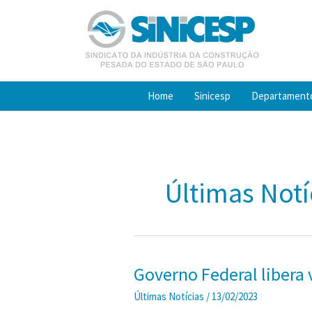
Ir
para
o
conteúdo
Home
Sinicesp
Departament
Últimas Notí
Governo Federal libera 
Últimas Notícias
/
13/02/2023