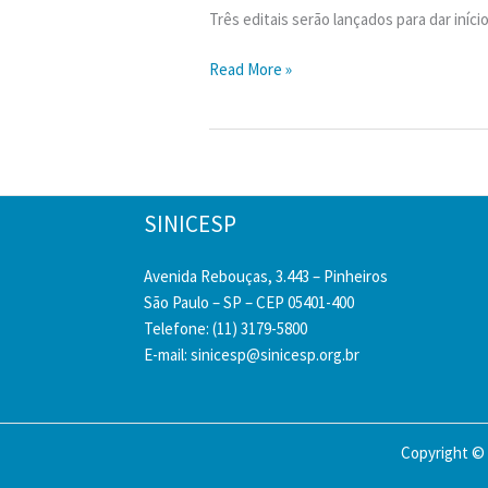
Três editais serão lançados para dar iníci
Governo
Read More »
Federal
libera
verba
e
autoriza
SINICESP
editais
para
Avenida Rebouças, 3.443 – Pinheiros
obras
São Paulo – SP – CEP 05401-400
no
Telefone: (11) 3179-5800
Aeroporto
E-mail:
sinicesp@sinicesp.org.br
de
Guarujá
Copyright © 