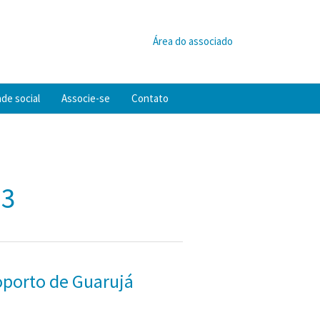
Área do associado
de social
Associe-se
Contato
23
roporto de Guarujá