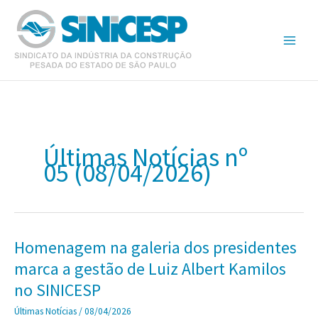
Ir
para
o
conteúdo
Últimas Notícias nº
05 (08/04/2026)
Homenagem na galeria dos presidentes
marca a gestão de Luiz Albert Kamilos
no SINICESP
Últimas Notícias
/
08/04/2026