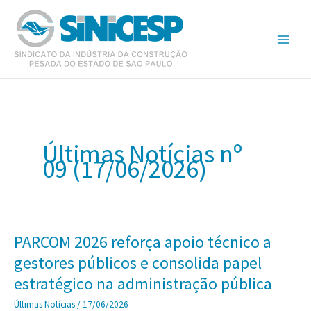
Ir
para
o
conteúdo
Últimas Notícias nº
09 (17/06/2026)
PARCOM 2026 reforça apoio técnico a
gestores públicos e consolida papel
estratégico na administração pública
Últimas Notícias
/
17/06/2026