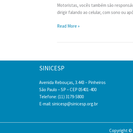
Motoristas, vocês também são responsáve
dirigir falando ao celular, com sono ou ap
Pacto
Read More »
de
Segurança
Viária
SINICESP
Avenida Rebouças, 3.443 – Pinheiros
São Paulo – SP – CEP 05401-400
Telefone: (11) 3179-5800
E-mail:
sinicesp@sinicesp.org.br
Copyright © 