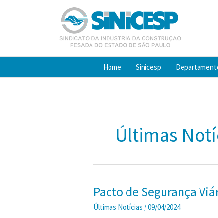
Ir
para
o
conteúdo
Home
Sinicesp
Departament
Últimas Notí
Pacto de Segurança Viá
Últimas Notícias
/
09/04/2024