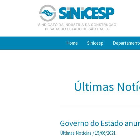
Ir
para
o
conteúdo
Home
Sinicesp
Departament
Últimas Notí
Governo do Estado anun
Últimas Notícias
/
15/06/2021