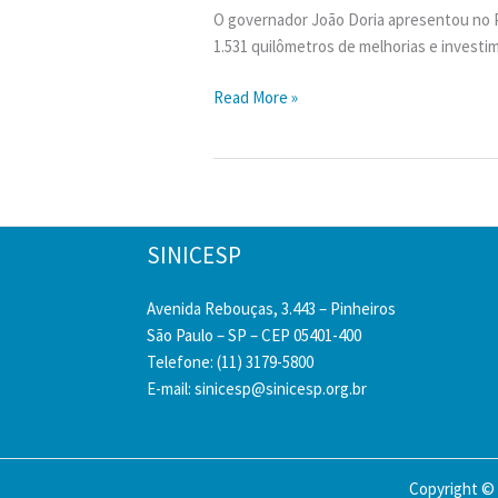
O governador João Doria apresentou no Pa
1.531 quilômetros de melhorias e invest
Governo
Read More »
do
Estado
anuncia
nova
fase
SINICESP
do
programa
Avenida Rebouças, 3.443 – Pinheiros
Novas
São Paulo – SP – CEP 05401-400
Estradas
Telefone: (11) 3179-5800
Vicinais
E-mail:
sinicesp@sinicesp.org.br
Copyright © 