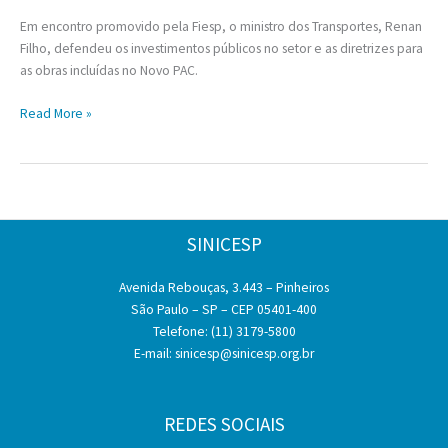
Em encontro promovido pela Fiesp, o ministro dos Transportes, Renan
Filho, defendeu os investimentos públicos no setor e as diretrizes para
as obras incluídas no Novo PAC.
Para
Read More »
o
ministro
dos
Transportes,
não
SINICESP
há
investimento
Avenida Rebouças, 3.443 – Pinheiros
privado
São Paulo – SP – CEP 05401-400
se
Telefone: (11) 3179-5800
não
E-mail:
sinicesp@sinicesp.org.br
houver
também
o
investimento
REDES SOCIAIS
público