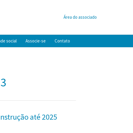
Área do associado
de social
Associe-se
Contato
23
onstrução até 2025