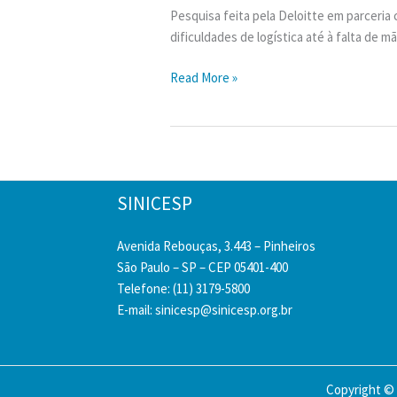
Pesquisa feita pela Deloitte em parceria
dificuldades de logística até à falta de 
Estudo
Read More »
revela
que
burocracia
e
atrasos
SINICESP
podem
custar
Avenida Rebouças, 3.443 – Pinheiros
R$
São Paulo – SP – CEP 05401-400
59
Telefone: (11) 3179-5800
bi
E-mail:
sinicesp@sinicesp.org.br
à
construção
até
2025
Copyright © 