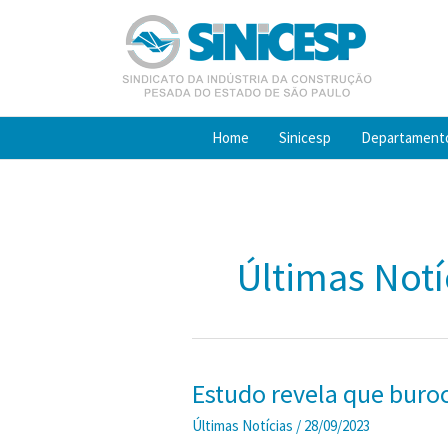
Ir
para
o
conteúdo
Home
Sinicesp
Departament
Últimas Notí
Estudo revela que buroc
Últimas Notícias
/
28/09/2023