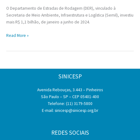
O Departamento de Estradas de Rodagem (DER), vinculado à
Secretaria de Meio Ambiente, Infraestrutura e Logística (Semil), investiu
mais R$ 1,1 bilhão, de janeiro a junho de 2024.
DER
Read More »
investe
mais
de
R$
1
SINICESP
bilhão
em
Avenida Rebouças, 3.443 – Pinheiros
obras
São Paulo – SP – CEP 05401-400
viárias
Telefone: (11) 3179-5800
no
E-mail:
sinicesp@sinicesp.org.br
primeiro
semestre
de
2024
REDES SOCIAIS