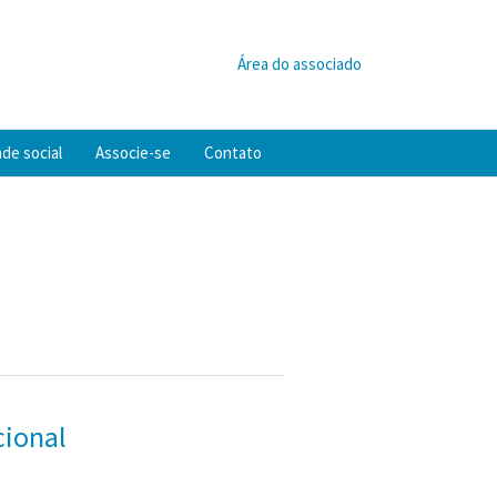
Área do associado
de social
Associe-se
Contato
cional