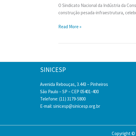
O Sindicato Nacional da Indústria da Con
construção pesada-infraestrutura, celebr
SINICON
Read More »
celebra
65
anos
de
atuação
SINICESP
em
prol
Avenida Rebouças, 3.443 – Pinheiros
da
São Paulo – SP – CEP 05401-400
infraestrutura
Telefone: (11) 3179-5800
nacional
E-mail:
sinicesp@sinicesp.org.br
Copyright © 