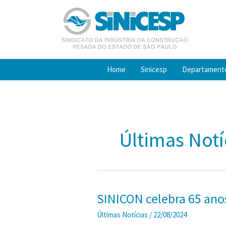
Ir
para
o
conteúdo
Home
Sinicesp
Departament
Últimas Notí
SINICON celebra 65 anos
Últimas Notícias
/
22/08/2024