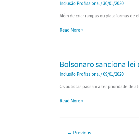
Inclusão Profissional
/
30/01/2020
Além de criar rampas ou plataformas de el
Nova
Read More »
lei
de
acessibilidade
em
Bolsonaro sanciona lei q
edifícios
Inclusão Profissional
/
09/01/2020
entrou
em
Os autistas passam a ter prioridade de a
vigor
–
Bolsonaro
Read More »
áreas
sanciona
privativas
lei
de
que
comércio
institui
←
Previous
e
carteira