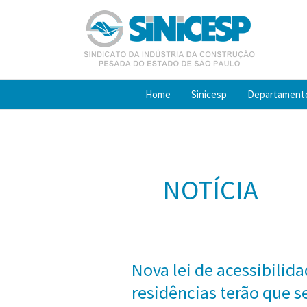
Ir
para
o
conteúdo
Home
Sinicesp
Departament
NOTÍCIA
Nova lei de acessibilid
residências terão que s