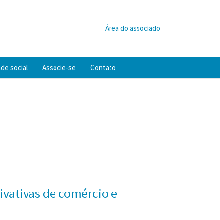
Área do associado
de social
Associe-se
Contato
rivativas de comércio e