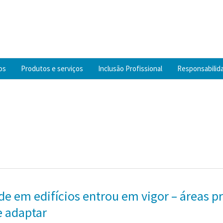
os
Produtos e serviços
Inclusão Profissional
Responsabilida
ade em edifícios entrou em vigor – áreas p
e adaptar