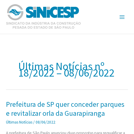
Ir
para
o
conteúdo
Últimas Notícias nº
18/2022 – 08/06/2022
Prefeitura de SP quer conceder parques
e revitalizar orla da Guarapiranga
Últimas Notícias
/
08/06/2022
A prefeitura de São Paulo anunciou duas propostas para requalificar a