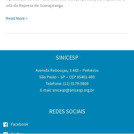
orla da Represa de Guarapiranga.
Prefeitura
Read More »
de
SP
quer
conceder
parques
SINICESP
e
revitalizar
Avenida Rebouças, 3.443 – Pinheiros
orla
São Paulo – SP – CEP 05401-400
da
Telefone: (11) 3179-5800
Guarapiranga
E-mail:
sinicesp@sinicesp.org.br
REDES SOCIAIS
Facebook