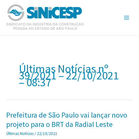
Ir
para
o
conteúdo
Últimas Notícias nº
39/2021 – 22/10/2021
– 08:37
Prefeitura de São Paulo vai lançar novo
projeto para o BRT da Radial Leste
Últimas Notícias
/
22/10/2021