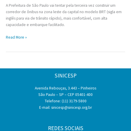
A Prefeitura de São Paulo vai tentar pela terceira vez construir um
corredor de ônibus na zona leste da capital no modelo BRT (sigla em
inglês para via de trânsito rápido), mais confortável, com alta
capacidade e embarque facilitado.
Prefeitura
Read More »
de
São
Paulo
vai
lançar
SINICESP
novo
projeto
Avenida Rebouças, 3.443 – Pinheiros
para
São Paulo – SP – CEP 05401-400
o
Telefone: (11) 3179-5800
BRT
E-mail:
sinicesp@sinicesp.org.br
da
Radial
Leste
REDES SOCIAIS