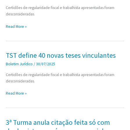
Certidões de regularidade fiscal e trabalhista apresentadas foram
desconsideradas.
STF
Read More »
reafirma
exigência
de
que
TST define 40 novas teses vinculantes
Fazenda
Boletim Jurídico
/
30/07/2025
Pública
apresente
Certidões de regularidade fiscal e trabalhista apresentadas foram
cálculos
desconsideradas.
para
execução
TST
Read More »
de
define
sentenças
40
novas
teses
3ª Turma anula citação feita só com
vinculantes