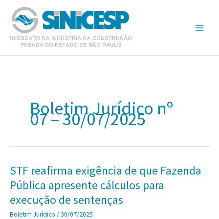
Ir
para
o
conteúdo
Boletim Jurídico nº
07 – 30/07/2025
STF reafirma exigência de que Fazenda
Pública apresente cálculos para
execução de sentenças
Boletim Jurídico
/
30/07/2025