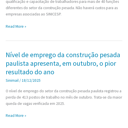
qualificação e capacitação de trabalhadores para mais de 40 funções
diferentes do setor da construção pesada. Não haverá custos para as
empresas associadas ao SINICESP.
SINICESP
Read More »
renova
com
SENAI
termo
Nível de emprego da construção pesada
de
paulista apresenta, em outubro, o pior
cooperação
para
resultado do ano
qualificação
Sinimail
/
18/12/2025
e
capacitação
O nível de emprego do setor da construção pesada paulista registrou a
de
perda de 413 postos de trabalho no mês de outubro. Trata-se da maior
trabalhadores
queda de vagas verificada em 2025.
do
setor
Nível
Read More »
da
de
construção
emprego