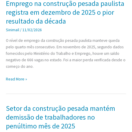
Emprego na construção pesada paulista
carteira
registra em dezembro de 2025 o pior
de
obras
resultado da década
do
Sinimail
/
11/02/2026
Ministério
dos
O nível de emprego da construção pesada paulista manteve queda
Transportes
pelo quarto mês consecutivo. Em novembro de 2025, segundo dados
para
fornecidos pelo Ministério do Trabalho e Emprego, houve um saldo
2026
negativo de 666 vagas no estado. Foi a maior perda verificada desde o
começo do ano.
Emprego
Read More »
na
construção
pesada
paulista
Setor da construção pesada mantém
registra
demissão de trabalhadores no
em
dezembro
penúltimo mês de 2025
de