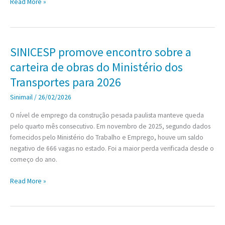
O
Read More »
SINICESP
agora
está
no
SINICESP promove encontro sobre a
WhatsApp!
carteira de obras do Ministério dos
Transportes para 2026
Sinimail
/
26/02/2026
O nível de emprego da construção pesada paulista manteve queda
pelo quarto mês consecutivo. Em novembro de 2025, segundo dados
fornecidos pelo Ministério do Trabalho e Emprego, houve um saldo
negativo de 666 vagas no estado. Foi a maior perda verificada desde o
começo do ano.
SINICESP
Read More »
promove
encontro
sobre
a