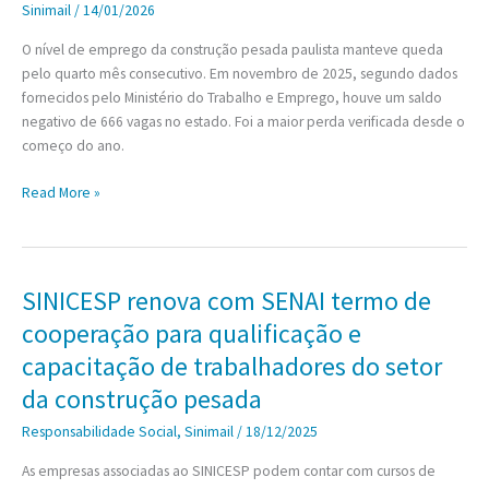
Sinimail
/
14/01/2026
2025
o
O nível de emprego da construção pesada paulista manteve queda
pior
pelo quarto mês consecutivo. Em novembro de 2025, segundo dados
resultado
fornecidos pelo Ministério do Trabalho e Emprego, houve um saldo
da
negativo de 666 vagas no estado. Foi a maior perda verificada desde o
década
começo do ano.
Setor
Read More »
da
construção
pesada
mantém
SINICESP renova com SENAI termo de
demissão
cooperação para qualificação e
de
trabalhadores
capacitação de trabalhadores do setor
no
da construção pesada
penúltimo
mês
Responsabilidade Social
,
Sinimail
/
18/12/2025
de
As empresas associadas ao SINICESP podem contar com cursos de
2025