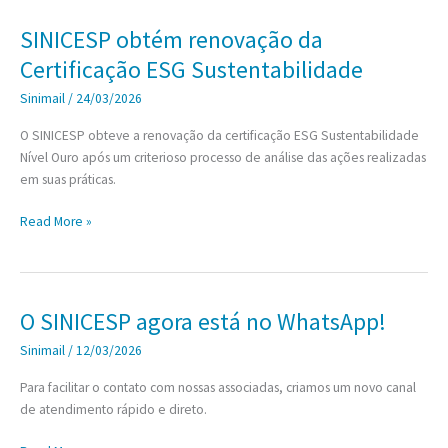
da
construção
SINICESP obtém renovação da
pesada
Certificação ESG Sustentabilidade
paulista
apresenta
Sinimail
/
24/03/2026
evolução
O SINICESP obteve a renovação da certificação ESG Sustentabilidade
no
Nível Ouro após um criterioso processo de análise das ações realizadas
primeiro
em suas práticas.
bimestre
de
SINICESP
Read More »
2026
obtém
renovação
da
Certificação
O SINICESP agora está no WhatsApp!
ESG
Sinimail
/
12/03/2026
Sustentabilidade
Para facilitar o contato com nossas associadas, criamos um novo canal
de atendimento rápido e direto.