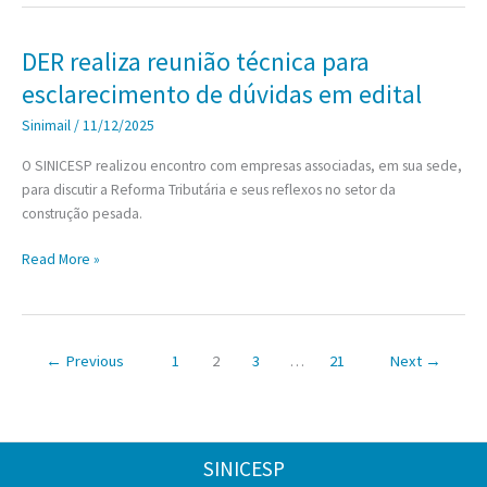
pesada
da
construção
DER realiza reunião técnica para
pesada
esclarecimento de dúvidas em edital
paulista
apresenta,
Sinimail
/
11/12/2025
em
O SINICESP realizou encontro com empresas associadas, em sua sede,
outubro,
para discutir a Reforma Tributária e seus reflexos no setor da
o
construção pesada.
pior
resultado
DER
Read More »
do
realiza
ano
reunião
técnica
para
←
Previous
1
2
3
…
21
Next
→
esclarecimento
de
dúvidas
em
SINICESP
edital