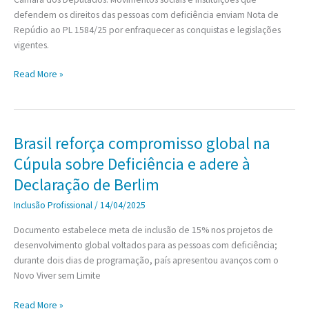
defendem os direitos das pessoas com deficiência enviam Nota de
Repúdio ao PL 1584/25 por enfraquecer as conquistas e legislações
vigentes.
Comissão
Read More »
apresenta
proposta
que
cria
Brasil reforça compromisso global na
o
Cúpula sobre Deficiência e adere à
Código
Brasileiro
Declaração de Berlim
de
Inclusão Profissional
/
14/04/2025
Inclusão
reunindo
Documento estabelece meta de inclusão de 15% nos projetos de
leis
desenvolvimento global voltados para as pessoas com deficiência;
sobre
durante dois dias de programação, país apresentou avanços com o
pessoas
Novo Viver sem Limite
com
deficiência
Brasil
Read More »