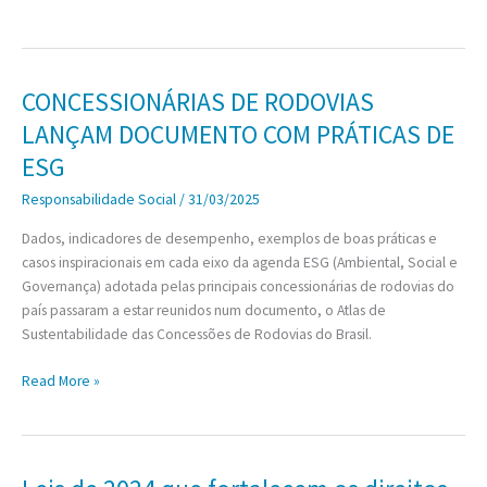
reforça
compromisso
global
na
CONCESSIONÁRIAS DE RODOVIAS
Cúpula
LANÇAM DOCUMENTO COM PRÁTICAS DE
sobre
Deficiência
ESG
e
Responsabilidade Social
/
31/03/2025
adere
à
Dados, indicadores de desempenho, exemplos de boas práticas e
Declaração
casos inspiracionais em cada eixo da agenda ESG (Ambiental, Social e
de
Governança) adotada pelas principais concessionárias de rodovias do
Berlim
país passaram a estar reunidos num documento, o Atlas de
Sustentabilidade das Concessões de Rodovias do Brasil.
CONCESSIONÁRIAS
Read More »
DE
RODOVIAS
LANÇAM
DOCUMENTO