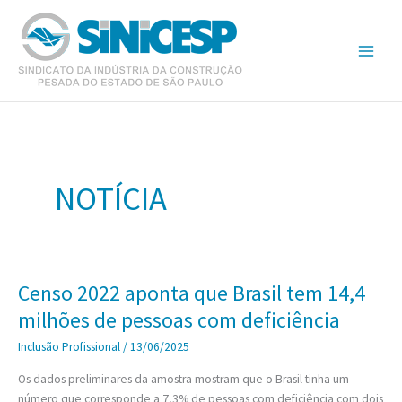
Ir
para
o
conteúdo
NOTÍCIA
Censo 2022 aponta que Brasil tem 14,4
milhões de pessoas com deficiência
Inclusão Profissional
/
13/06/2025
Os dados preliminares da amostra mostram que o Brasil tinha um
número que corresponde a 7,3% de pessoas com deficiência com dois