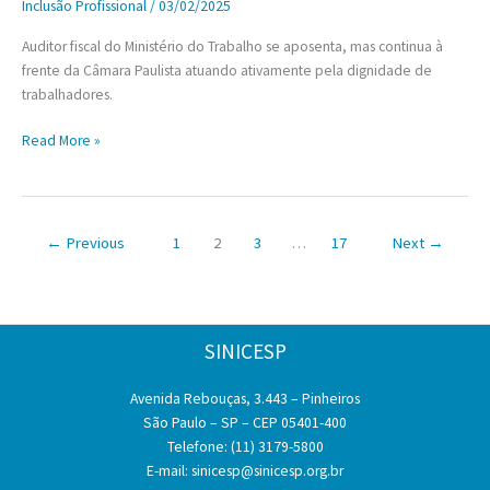
Inclusão Profissional
/
03/02/2025
empresas
Auditor fiscal do Ministério do Trabalho se aposenta, mas continua à
e
frente da Câmara Paulista atuando ativamente pela dignidade de
no
trabalhadores.
futuro
dos
Dr.
Read More »
negócios
Kal
anuncia
transição
em
←
Previous
1
2
3
…
17
Next
→
sua
jornada
em
defesa
SINICESP
da
dignidade
Avenida Rebouças, 3.443 – Pinheiros
no
São Paulo – SP – CEP 05401-400
trabalho
Telefone: (11) 3179-5800
E-mail:
sinicesp@sinicesp.org.br