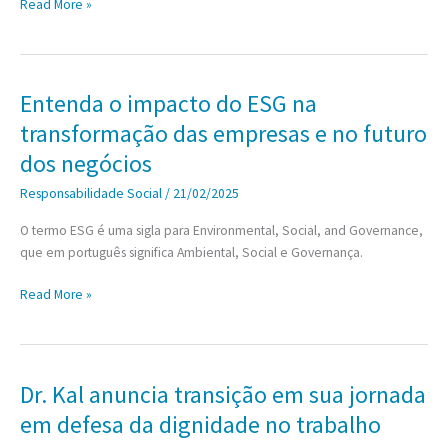
Empresas
Read More »
artigos
que
da
ignoram
LBI
o
ESG
Entenda o impacto do ESG na
podem
transformação das empresas e no futuro
estar
com
dos negócios
os
Responsabilidade Social
/
21/02/2025
dias
contados
O termo ESG é uma sigla para Environmental, Social, and Governance,
que em português significa Ambiental, Social e Governança.
Entenda
Read More »
o
impacto
do
ESG
Dr. Kal anuncia transição em sua jornada
na
em defesa da dignidade no trabalho
transformação
das