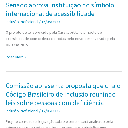
licença
Senado aprova instituição do símbolo
ambiental
internacional de acessibilidade
para
saneamento
Inclusão Profissional
/
16/05/2025
até
O projeto de lei aprovado pela Casa substitui o símbolo de
2033
acessibilidade com cadeira de rodas pelo novo desenvolvido pela
ONU em 2015.
Senado
Read More »
aprova
instituição
do
símbolo
Comissão apresenta proposta que cria o
internacional
Código Brasileiro de Inclusão reunindo
de
acessibilidade
leis sobre pessoas com deficiência
Inclusão Profissional
/
12/05/2025
Projeto consolida a legislação sobre o tema e será analisado pela
Câmara dos Deputados. Movimentos sociais e instituições que