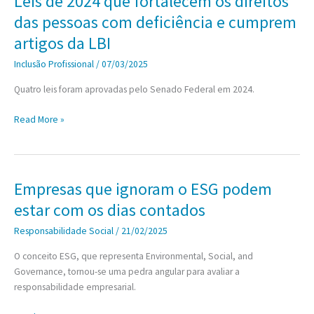
Leis de 2024 que fortalecem os direitos
COM
das pessoas com deficiência e cumprem
PRÁTICAS
DE
artigos da LBI
ESG
Inclusão Profissional
/
07/03/2025
Quatro leis foram aprovadas pelo Senado Federal em 2024.
Leis
Read More »
de
2024
que
fortalecem
Empresas que ignoram o ESG podem
os
estar com os dias contados
direitos
das
Responsabilidade Social
/
21/02/2025
pessoas
O conceito ESG, que representa Environmental, Social, and
com
Governance, tornou-se uma pedra angular para avaliar a
deficiência
responsabilidade empresarial.
e
cumprem