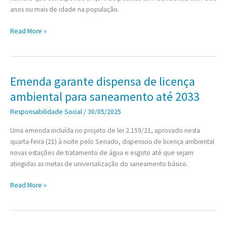
anos ou mais de idade na população.
Censo
Read More »
2022
aponta
que
Brasil
Emenda garante dispensa de licença
tem
ambiental para saneamento até 2033
14,4
milhões
Responsabilidade Social
/
30/05/2025
de
Uma emenda incluída no projeto de lei 2.159/21, aprovado nesta
pessoas
quarta-feira (21) à noite pelo Senado, dispensou de licença ambiental
com
novas estações de tratamento de água e esgoto até que sejam
deficiência
atingidas as metas de universalização do saneamento básico.
Emenda
Read More »
garante
dispensa
de